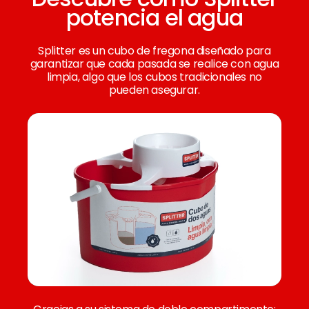
potencia el agua
Splitter es un cubo de fregona diseñado para
garantizar que cada pasada se realice con agua
limpia, algo que los cubos tradicionales no
pueden asegurar.