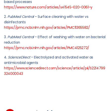
based processes
https://www.nature.com/articles/s41545-020-0061-y
PubMed Central
–
Surface cleaning with water vs
disinfectants
https://pmc.ncbi.nlm.nih.gov/articles/PMC11365582/
PubMed Central
–
Effect of washing with water on bacterial
reduction
https://pmc.ncbi.nlm.nih.gov/articles/PMC4125272/
ScienceDirect
–
Electrolyzed and activated water as
antimicrobial agents
https://www.sciencedirect.com/science/article/pii/S2214799
324000043