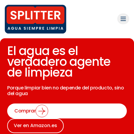
El agua es el
verdadero agente
de limpieza
Porque limpiar bien no depende del producto, sino
del agua
Comprar
Ver en Amazon.es