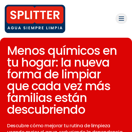
Menos químicos en
tu hogar: la nueva
forma de limpiar
que cada vez más
familias están
descubriendo
Descubre cómo mejorar tu rutina de limpieza